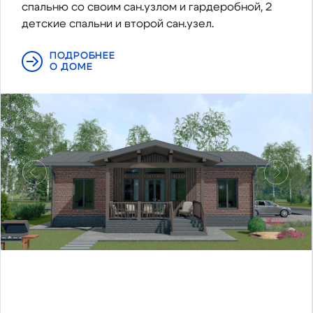
спальню со своим сан.узлом и гардеробной, 2
детские спальни и второй сан.узел.
ПОДРОБНЕЕ
О ДОМЕ
Предыдущий
Следу