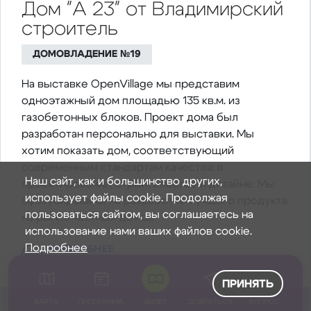
Дом "А 23" от Владимирский
строитель
ДОМОВЛАДЕНИЕ №19
На выставке OpenVillage мы представим
одноэтажный дом площадью 135 кв.м. из
газобетонных блоков. Проект дома был
разработан персонально для выставки. Мы
хотим показать дом, соответствующий
современным стандартам качества: в
Наш сайт, как и большинство других,
проектировании, строительстве и дизайне. Мы
использует файлы cookie. Продолжая
сфокусированы на разработке лучшего продукта
пользоваться сайтом, вы соглашаетесь на
на рынке частных домов.
использование нами ваших файлов cookie.
Подробнее
ПОДРОБНЕЕ
О ДОМЕ
ПРИНЯТЬ
КАРТА
ПРОГРАММА
БИЛЕТ
ДОБРАТЬСЯ
ВОПРОС