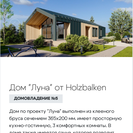
Предыдущий
Следу
Дом "Луна" от Holzbalken
ДОМОВЛАДЕНИЕ №5
Дом по проекту "Луна" выполнен из клееного
бруса сечением 365х200 мм. имеет просторную
кухню-гостинную, 3 комфортных комнаты. В
доме также имеется сауна, которая позволит