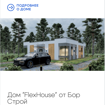
ПОДРОБНЕЕ
О ДОМЕ
Предыдущий
Следу
Дом "FlexHouse" от Бор
Строй