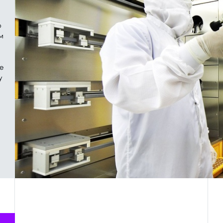
о
м
е
у