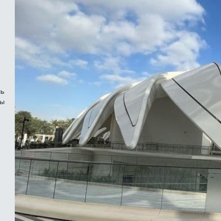
сь
ны