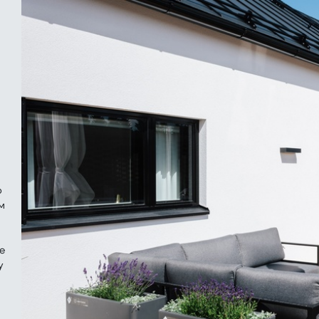
о
м
е
у