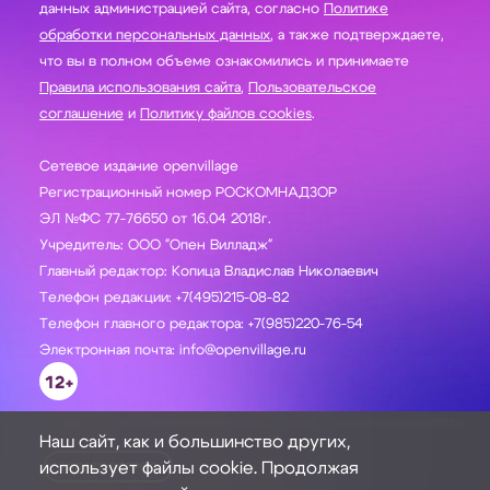
данных администрацией сайта, согласно
Политике
обработки персональных данных
, а также подтверждаете,
что вы в полном объеме ознакомились и принимаете
Правила использования сайта
,
Пользовательское
соглашение
и
Политику файлов cookies
.
Сетевое издание openvillage
Регистрационный номер РОСКОМНАДЗОР
ЭЛ №ФС 77-76650 от 16.04 2018г.
Учредитель: ООО "Опен Вилладж"
Главный редактор: Копица Владислав Николаевич
Телефон редакции: +7(495)215-08-82
Телефон главного редактора: +7(985)220-76-54
Электронная почта: info@openvillage.ru
12+
Наш сайт, как и большинство других,
использует файлы cookie. Продолжая
ЗАДАТЬ ВОПРОС