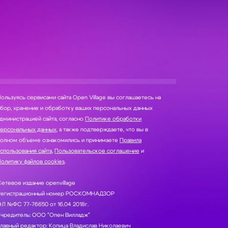
ользуясь сервисами сайта Open Village вы соглашаетесь на
нение и обработку ваших персональных данных
дминистрацией сайта, согласно
Политике обработки
персональных данных
, а также подтверждаете, что вы в
полном объеме ознакомились и принимаете
Правила
спользования сайта
,
Пользовательское соглашение
и
олитику файлов cookies
.
етевое издание openvillage
Регистрационный номер РОСКОМНАДЗОР
Л №ФС 77-76650 от 16.04 2018г.
Учредитель: ООО "Опен Вилладж"
лавный редактор: Копица Владислав Николаевич