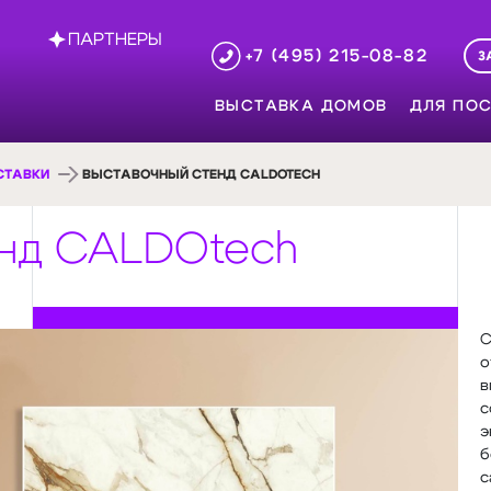
ПАРТНЕРЫ
+7 (495) 215-08-82
З
ВЫСТАВКА ДОМОВ
ДЛЯ ПОС
СТАВКИ
ВЫСТАВОЧНЫЙ СТЕНД CALDOTECH
енд CALDOtech
C
о
в
с
э
б
с