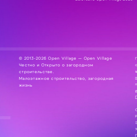
© 2013-2026 Open Village — Open Village
П
Честно и Открыто о загородном
сбор, хра
а
строительстве.
Малоэтажное строительство, загородная
жизнь
и
П
С
Э
Г