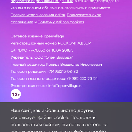
обработки персональных данных
, а также подтверждаете,
что вы в полном объеме ознакомились и принимаете
Правила использования сайта
,
Пользовательское
соглашение
и
Политику файлов cookies
.
Сетевое издание openvillage
Регистрационный номер РОСКОМНАДЗОР
ЭЛ №ФС 77-76650 от 16.04 2018г.
Учредитель: ООО "Опен Вилладж"
Главный редактор: Копица Владислав Николаевич
Телефон редакции: +7(495)215-08-82
Телефон главного редактора: +7(985)220-76-54
Электронная почта: info@openvillage.ru
12+
Наш сайт, как и большинство других,
использует файлы cookie. Продолжая
ЗАДАТЬ ВОПРОС
пользоваться сайтом, вы соглашаетесь на
использование нами ваших файлов cookie.