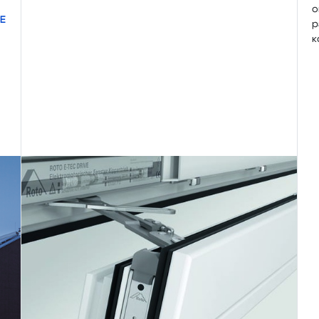
о
Е
р
к