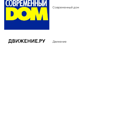
Современный дом
ВЫСТАВКА НАСТОЯЩИХ ДОМОВ
OPEN VILLAGE ЛЕТО'26
только
с
16
июля
по
09
августа
Движение
Московская область, коттеджный посёлок «Грин
Лаундж», 58 км от МКАД, Волоколамское и Новорижское
шоссе.
ПОДРОБНЕЕ
КУПИТЬ БИЛЕТЫ
О ВЫСТАВКЕ
РЕЖИМ РАБОТЫ:
ПН:
выходной
ВТ-ПТ:
10:00 - 18:00
СБ-ВС:
10:00 - 19:00