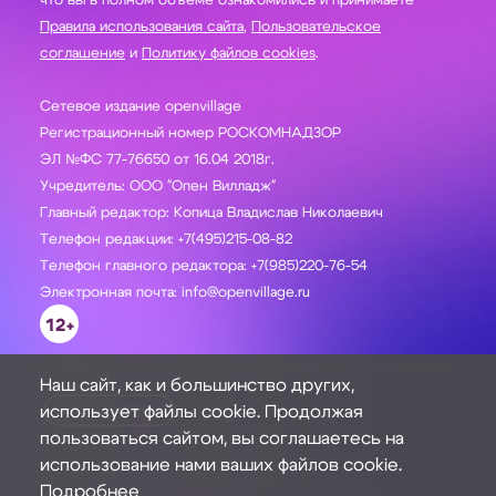
что вы в полном объеме ознакомились и принимаете
Правила использования сайта
,
Пользовательское
соглашение
и
Политику файлов cookies
.
Сетевое издание openvillage
Регистрационный номер РОСКОМНАДЗОР
ЭЛ №ФС 77-76650 от 16.04 2018г.
Учредитель: ООО "Опен Вилладж"
Главный редактор: Копица Владислав Николаевич
Телефон редакции: +7(495)215-08-82
Телефон главного редактора: +7(985)220-76-54
Электронная почта: info@openvillage.ru
12+
Наш сайт, как и большинство других,
использует файлы cookie. Продолжая
ЗАДАТЬ ВОПРОС
пользоваться сайтом, вы соглашаетесь на
использование нами ваших файлов cookie.
Подробнее