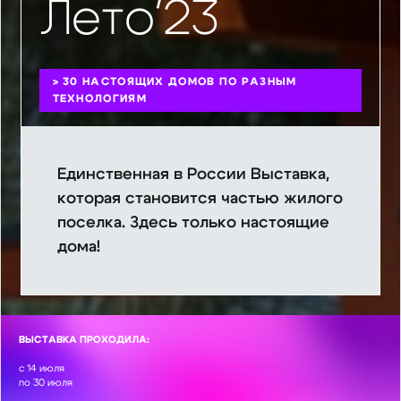
Лето'23
> 30 НАСТОЯЩИХ ДОМОВ ПО РАЗНЫМ
ТЕХНОЛОГИЯМ
Eдинственная в России Выставка,
которая становится частью жилого
поселка. Здесь только настоящие
дома!
ВЫСТАВКА ПРОХОДИЛА:
с
14
июля
по
30
июля