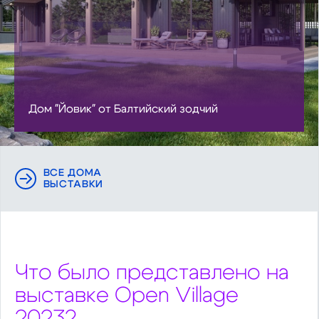
Дом "Йовик" от Балтийский зодчий
ВСЕ ДОМА
ВЫСТАВКИ
Что было представлено на
выставке Open Village
2023?