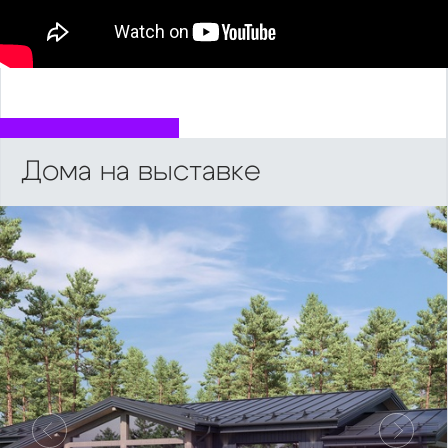
Дома на выставке
Предыдущий
Следу