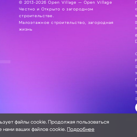
© 2013-2026 Open Village — Open Village
П
Честно и Открыто о загородном
сбор, хра
а
строительстве.
Малоэтажное строительство, загородная
жизнь
и
П
С
Э
Г
Т
Т
Э
льзует файлы cookie. Продолжая пользоваться
е нами ваших файлов cookie.
Подробнее