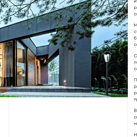
и
р
с
М
с
б
с
С
п
с
П
р
р
п
В
с
н
Н