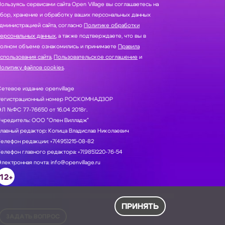
ользуясь сервисами сайта Open Village вы соглашаетесь на
нение и обработку ваших персональных данных
дминистрацией сайта, согласно
Политике обработки
персональных данных
, а также подтверждаете, что вы в
полном объеме ознакомились и принимаете
Правила
спользования сайта
,
Пользовательское соглашение
и
олитику файлов cookies
.
етевое издание openvillage
Регистрационный номер РОСКОМНАДЗОР
Л №ФС 77-76650 от 16.04 2018г.
Учредитель: ООО "Опен Вилладж"
лавный редактор: Копица Владислав Николаевич
елефон редакции: +7(495)215-08-82
елефон главного редактора: +7(985)220-76-54
лектронная почта: info@openvillage.ru
12+
ПРИНЯТЬ
ЗАДАТЬ ВОПРОС