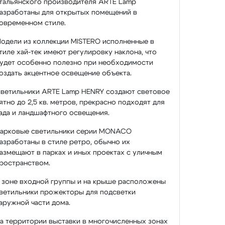
тальянского производителя ARTE Lamp
азработаны для открытых помещений в
овременном стиле.
одели из коллекции MISTERO исполненные в
тиле хай-тек имеют регулировку наклона, что
удет особенно полезно при необходимости
оздать акцентное освещение объекта.
ветильники ARTE Lamp HENRY создают световое
ятно до 2,5 кв. метров, прекрасно подходят для
ада и ландшафтного освещения.
арковые светильники серии MONACO
азработаны в стиле ретро, обычно их
азмещают в парках и иных проектах с уличным
ространством.
 зоне входной группы и на крыше расположены
ветильники прожекторы для подсветки
аружной части дома.
а территории выставки в многочисленных зонах