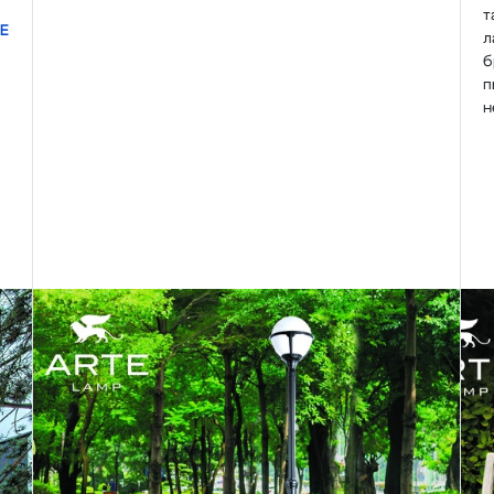
т
Е
л
б
п
н