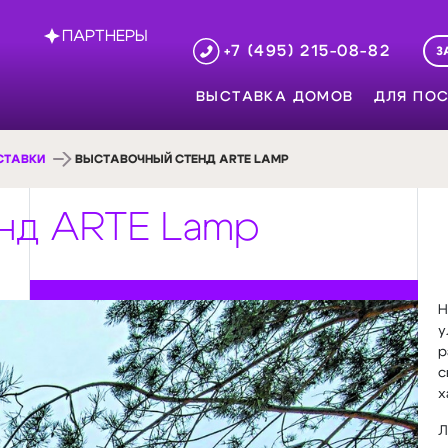
ПАРТНЕРЫ
+7 (495) 215-08-82
З
ВЫСТАВКА ДОМОВ
ДЛЯ ПОС
СТАВКИ
ВЫСТАВОЧНЫЙ СТЕНД ARTE LAMP
нд ARTE Lamp
Н
у
р
с
х
Л