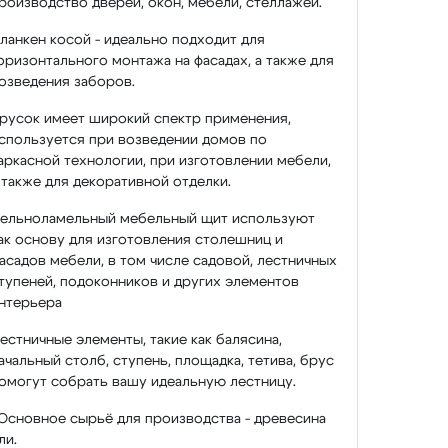
роизводство дверей, окон, мебели, стеллажей.
ланкен косой - идеально подходит для
оризонтального монтажа на фасадах, а также для
озведения заборов.
русок имеет широкий спектр применения,
спользуется при возведении домов по
аркасной технологии, при изготовлении мебели,
 также для декоративной отделки.
ельноламельный мебельный щит используют
ак основу для изготовления столешниц и
асадов мебели, в том числе садовой, лестничных
тупеней, подоконников и других элементов
нтерьера
естничные элементы, такие как балясина,
ачальный столб, ступень, площадка, тетива, брус
омогут собрать вашу идеальную лестницу.
Основное сырьё для производства - древесина
ли.