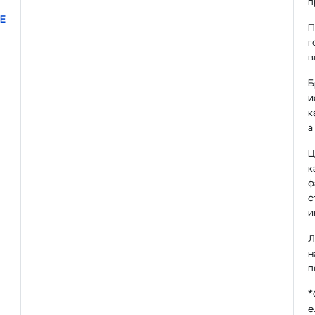
п
Е
П
г
в
Б
и
к
а
Ц
к
ф
с
и
Л
н
п
*
е