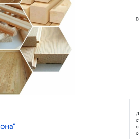
В
Д
с
она"
о
о