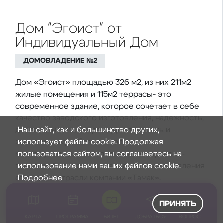
Дом "Эгоист" от
Индивидуальный Дом
ДОМОВЛАДЕНИЕ №2
Дом «Эгоист» площадью 326 м2, из них 211м2
жилые помещения и 115м2 террасы- это
современное здание, которое сочетает в себе
качество заводского изготовления, надежность,
долговечность, энергоэффективность и
Наш сайт, как и большинство других,
экологическую безопасность.
использует файлы cookie. Продолжая
Конструкции дома выполнены по каркасно-
пользоваться сайтом, вы соглашаетесь на
панельной технологии заводского изготовления
использование нами ваших файлов cookie.
от лидера отрасли компании «Тамак».
Подробнее
ПОДРОБНЕЕ
ПРИНЯТЬ
О ДОМЕ
КАРТА
ПРОГРАММА
БИЛЕТ
ДОБРАТЬСЯ
ВОПРОС