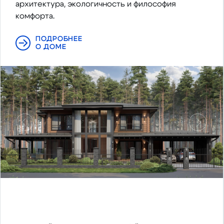
архитектура, экологичность и философия
комфорта.
ПОДРОБНЕЕ
О ДОМЕ
Предыдущий
Следу