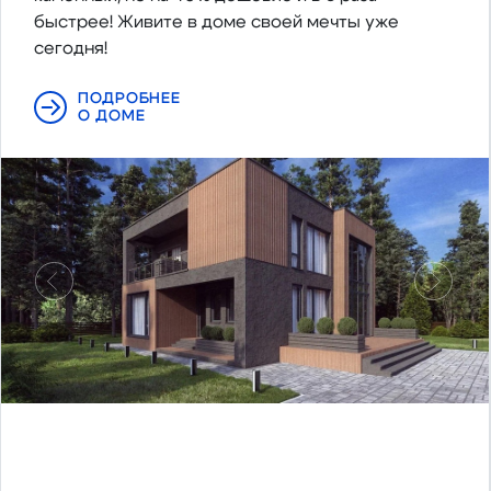
быстрее! Живите в доме своей мечты уже
сегодня!
ПОДРОБНЕЕ
О ДОМЕ
Предыдущий
Следу