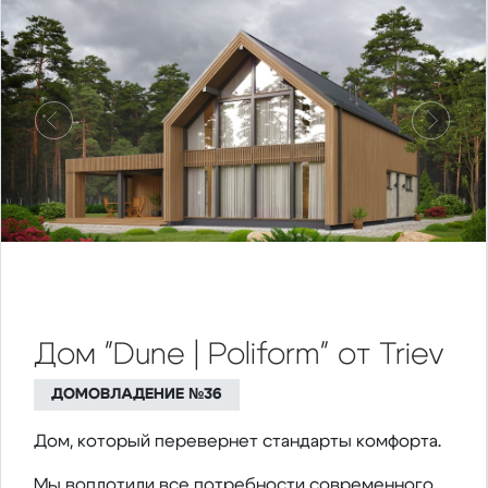
Предыдущий
Следу
Дом "Dune | Poliform" от Triev
ДОМОВЛАДЕНИЕ №36
Дом, который перевернет стандарты комфорта.
Мы воплотили все потребности современного