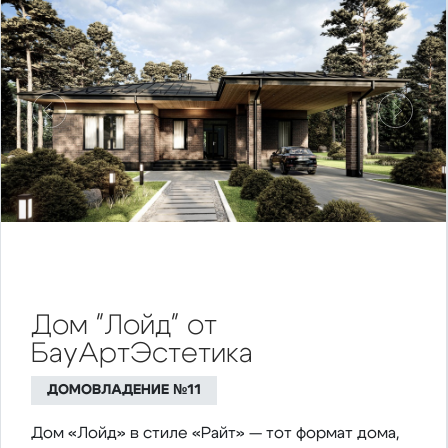
Предыдущий
Следу
Дом "Лойд" от
БауАртЭстетика
ДОМОВЛАДЕНИЕ №11
Дом «Лойд» в стиле «Райт» — тот формат дома,