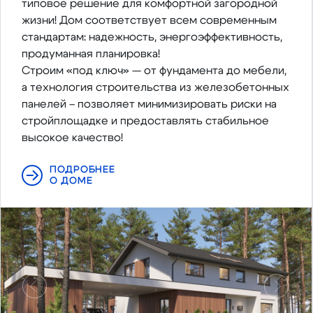
типовое решение для комфортной загородной
жизни! Дом соответствует всем современным
стандартам: надежность, энергоэффективность,
продуманная планировка!
Строим «под ключ» — от фундамента до мебели,
а технология строительства из железобетонных
панелей – позволяет минимизировать риски на
стройплощадке и предоставлять стабильное
высокое качество!
ПОДРОБНЕЕ
О ДОМЕ
Предыдущий
Следу