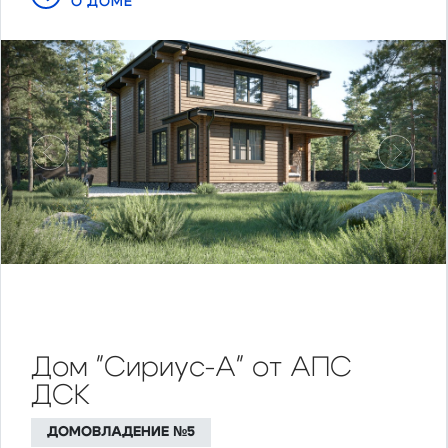
О ДОМЕ
Предыдущий
Следу
Дом "Сириус-А" от АПС
ДСК
ДОМОВЛАДЕНИЕ №5