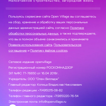
Малоэтажное строительство, загородная жизнь
Пользуясь сервисами сайта Open Village вы соглашаетесь
на сбор, хранение и обработку ваших персональных
данных администрацией сайта, согласно
Политике
обработки персональных данных
, а также подтверждаете,
что вы в полном объеме ознакомились и принимаете
Правила использования сайта
,
Пользовательское
соглашение
и
Политику файлов cookies
.
Сетевое издание openvillage
Регистрационный номер РОСКОМНАДЗОР
ЭЛ №ФС 77-76650 от 16.04 2018г.
Учредитель: ООО "Опен Вилладж"
Главный редактор: Копица Владислав Николаевич
Телефон редакции: +7(495)215-08-82
Телефон главного редактора: +7(985)220-76-54
Электронная почта: info@openvillage.ru