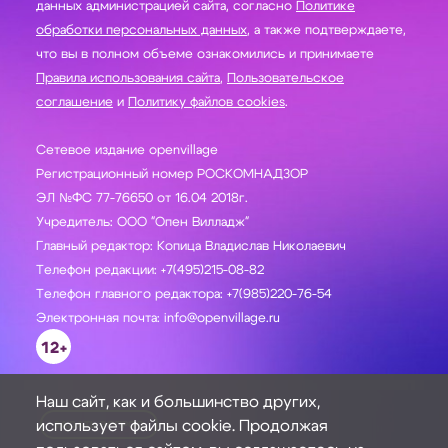
данных администрацией сайта, согласно
Политике
обработки персональных данных
, а также подтверждаете,
что вы в полном объеме ознакомились и принимаете
Правила использования сайта
,
Пользовательское
соглашение
и
Политику файлов cookies
.
Сетевое издание openvillage
Регистрационный номер РОСКОМНАДЗОР
ЭЛ №ФС 77-76650 от 16.04 2018г.
Учредитель: ООО "Опен Вилладж"
Главный редактор: Копица Владислав Николаевич
Телефон редакции: +7(495)215-08-82
Телефон главного редактора: +7(985)220-76-54
Электронная почта: info@openvillage.ru
12+
Наш сайт, как и большинство других,
использует файлы cookie. Продолжая
ЗАДАТЬ ВОПРОС