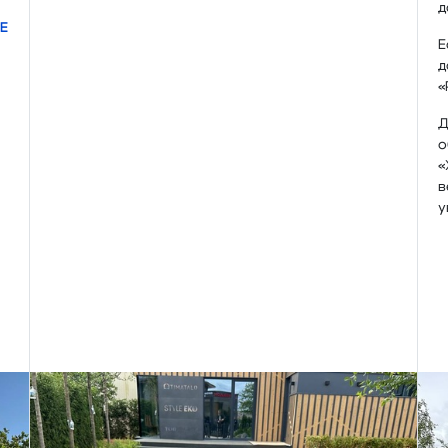
д
Е
Е
д
«
Д
о
«
в
у