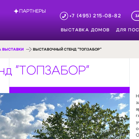
ПАРТНЕРЫ
+7 (495) 215-08-82
З
ВЫСТАВКА ДОМОВ
ДЛЯ ПОС
А ВЫСТАВКИ
ВЫСТАВОЧНЫЙ СТЕНД "ТОПЗАБОР"
нд "ТОПЗАБОР"
Н
з
а
г
у
о
О