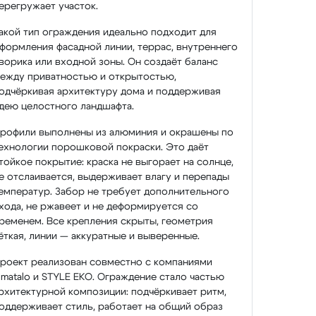
ерегружает участок.
акой тип ограждения идеально подходит для
формления фасадной линии, террас, внутреннего
ворика или входной зоны. Он создаёт баланс
ежду приватностью и открытостью,
одчёркивая архитектуру дома и поддерживая
дею целостного ландшафта.
рофили выполнены из алюминия и окрашены по
ехнологии порошковой покраски. Это даёт
тойкое покрытие: краска не выгорает на солнце,
е отслаивается, выдерживает влагу и перепады
емператур. Забор не требует дополнительного
хода, не ржавеет и не деформируется со
ременем. Все крепления скрыты, геометрия
ёткая, линии — аккуратные и выверенные.
роект реализован совместно с компаниями
imatalo и STYLE EKO. Ограждение стало частью
рхитектурной композиции: подчёркивает ритм,
оддерживает стиль, работает на общий образ