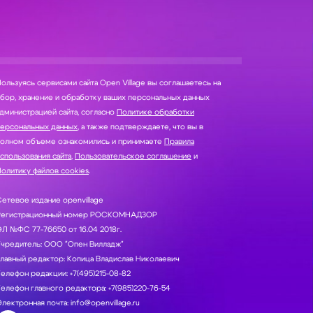
ользуясь сервисами сайта Open Village вы соглашаетесь на
нение и обработку ваших персональных данных
дминистрацией сайта, согласно
Политике обработки
персональных данных
, а также подтверждаете, что вы в
полном объеме ознакомились и принимаете
Правила
спользования сайта
,
Пользовательское соглашение
и
олитику файлов cookies
.
етевое издание openvillage
Регистрационный номер РОСКОМНАДЗОР
Л №ФС 77-76650 от 16.04 2018г.
Учредитель: ООО "Опен Вилладж"
лавный редактор: Копица Владислав Николаевич
елефон редакции: +7(495)215-08-82
елефон главного редактора: +7(985)220-76-54
лектронная почта: info@openvillage.ru