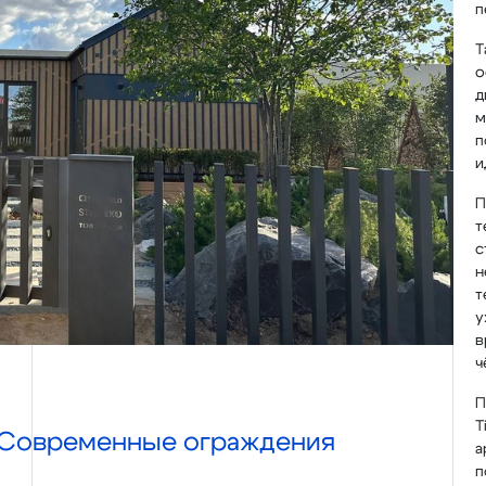
п
Т
о
д
м
п
и
П
т
с
н
т
у
в
ч
П
T
Современные ограждения
а
п