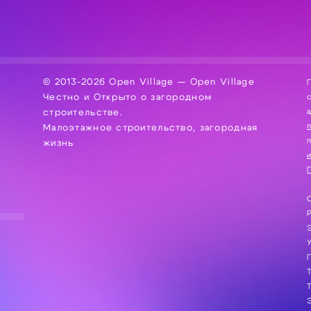
© 2013-2026 Open Village — Open Village
П
Честно и Открыто о загородном
сбор, хра
а
строительстве.
Малоэтажное строительство, загородная
жизнь
и
П
С
Э
Г
Т
Т
Э