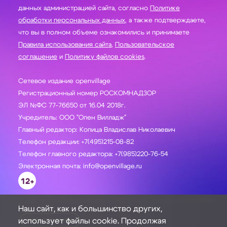
данных администрацией сайта, согласно
Политике
обработки персональных данных
, а также подтверждаете,
что вы в полном объеме ознакомились и принимаете
Правила использования сайта
,
Пользовательское
соглашение
и
Политику файлов cookies
.
Сетевое издание openvillage
Регистрационный номер РОСКОМНАДЗОР
ЭЛ №ФС 77-76650 от 16.04 2018г.
Учредитель: ООО "Опен Вилладж"
Главный редактор: Копица Владислав Николаевич
Телефон редакции: +7(495)215-08-82
Телефон главного редактора: +7(985)220-76-54
Электронная почта: info@openvillage.ru
12+
Наш сайт, как и большинство других,
использует файлы cookie. Продолжая
ЗАДАТЬ ВОПРОС