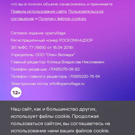
что вы в полном объеме ознакомились и принимаете
Правила использования сайта
,
Пользовательское
соглашение
и
Политику файлов cookies
.
Сетевое издание openvillage
Регистрационный номер РОСКОМНАДЗОР
ЭЛ №ФС 77-76650 от 16.04 2018г.
Учредитель: ООО "Опен Вилладж"
Главный редактор: Копица Владислав Николаевич
Телефон редакции: +7(495)215-08-82
Телефон главного редактора: +7(985)220-76-54
Электронная почта: info@openvillage.ru
12+
Наш сайт, как и большинство других,
использует файлы cookie. Продолжая
ЗАДАТЬ ВОПРОС
пользоваться сайтом, вы соглашаетесь на
использование нами ваших файлов cookie.