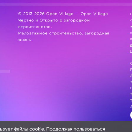
© 2013-2026 Open Village — Open Village
П
Честно и Открыто о загородном
сбор, хра
а
строительстве.
Малоэтажное строительство, загородная
жизнь
и
П
С
Э
Г
Т
Т
Э
льзует файлы cookie. Продолжая пользоваться