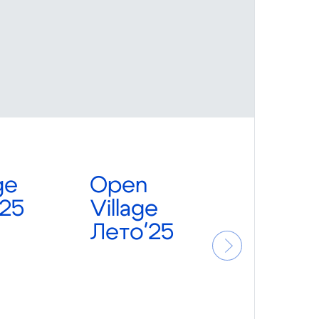
ge
Open
O
25
Village
Vi
Лето'25
А