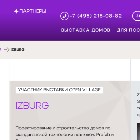
ПАРТНЕРЫ
+7 (495) 215-08-82
З
ВЫСТАВКА ДОМОВ
ДЛЯ ПОС
И
IZBURG
УЧАСТНИК ВЫСТАВКИ OPEN VILLAGE
Z
Э
IZBURG
т
п
Проектирование и строительство домов по
скандинавской технологии под ключ. Prefab и