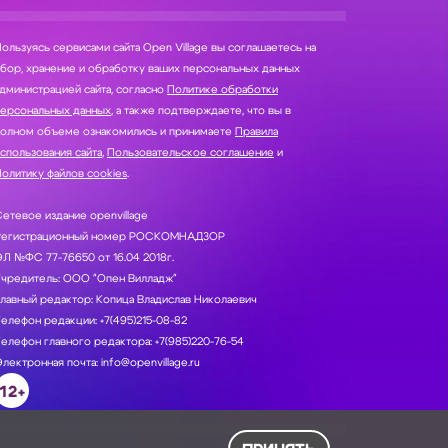
ользуясь сервисами сайта Open Village вы соглашаетесь на
нение и обработку ваших персональных данных
дминистрацией сайта, согласно
Политике обработки
персональных данных
, а также подтверждаете, что вы в
полном объеме ознакомились и принимаете
Правила
спользования сайта
,
Пользовательское соглашение
и
олитику файлов cookies
.
етевое издание openvillage
Регистрационный номер РОСКОМНАДЗОР
Л №ФС 77-76650 от 16.04 2018г.
Учредитель: ООО "Опен Вилладж"
лавный редактор: Копица Владислав Николаевич
елефон редакции: +7(495)215-08-82
елефон главного редактора: +7(985)220-76-54
лектронная почта: info@openvillage.ru
12+