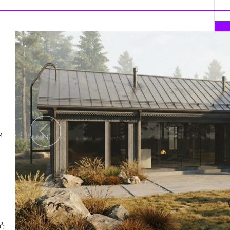
м
Предыдущий
²;