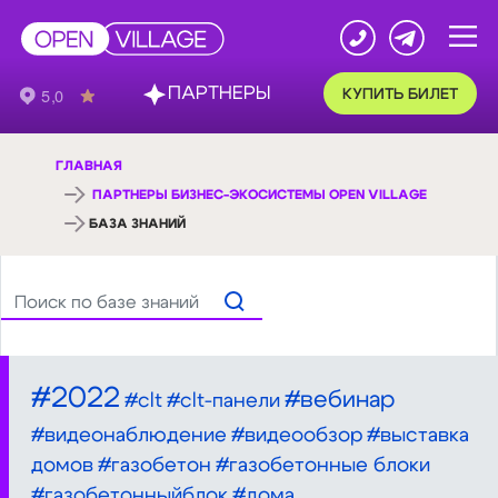
ПАРТНЕРЫ
КУПИТЬ БИЛЕТ
ГЛАВНАЯ
ПАРТНЕРЫ БИЗНЕС-ЭКОСИСТЕМЫ OPEN VILLAGE
БАЗА ЗНАНИЙ
#2022
#вебинар
#clt
#clt-панели
#видеонаблюдение
#видеообзор
#выставка
домов
#газобетон
#газобетонные блоки
#газобетонныйблок
#дома