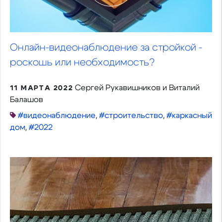
Онлайн-видеонаблюдение за стройкой -
роскошь или необходимость?
Сергей Рукавишников и Виталий
11 МАРТА 2022
Балашов
#видеонаблюдение
,
#строительство
,
#каркасный
дом
,
#2022