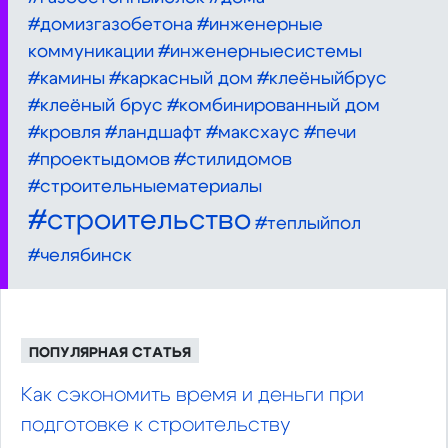
#домизгазобетона
#инженерные
коммуникации
#инженерныесистемы
#камины
#каркасный дом
#клеëныйбрус
#клеёный брус
#комбинированный дом
#кровля
#ландшафт
#максхаус
#печи
#проектыдомов
#стилидомов
#строительныематериалы
#строительство
#теплыйпол
#челябинск
ПОПУЛЯРНАЯ СТАТЬЯ
Как сэкономить время и деньги при
подготовке к строительству