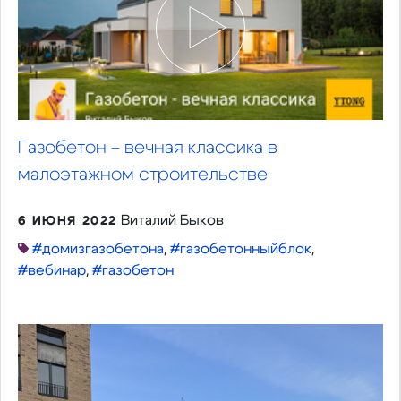
Газобетон – вечная классика в
малоэтажном строительстве
Виталий Быков
6 ИЮНЯ 2022
#домизгазобетона
,
#газобетонныйблок
,
#вебинар
,
#газобетон