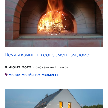
Печи и камины в современном доме
Константин Блинов
6 ИЮНЯ 2022
#печи
,
#вебинар
,
#камины