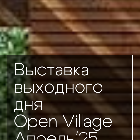
Выставка
выходного
дня
Open Village
Апрель'25