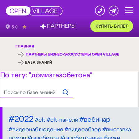
ПАРТНЕРЫ
КУПИТЬ БИЛЕТ
ГЛАВНАЯ
ПАРТНЕРЫ БИЗНЕС-ЭКОСИСТЕМЫ OPEN VILLAGE
БАЗА ЗНАНИЙ
По тегу: "домизгазобетона"
#2022
#вебинар
#clt
#clt-панели
#видеонаблюдение
#видеообзор
#выставка
домов
#газобетон
#газобетонные блоки