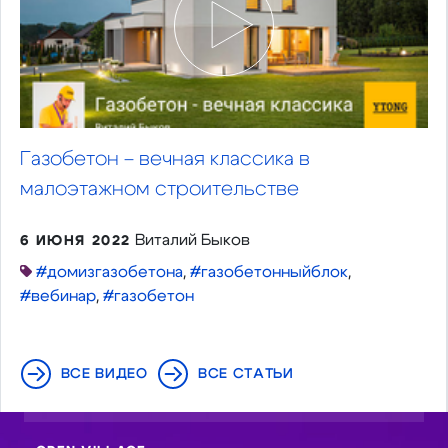
Газобетон – вечная классика в
малоэтажном строительстве
Виталий Быков
6 ИЮНЯ 2022
#домизгазобетона
,
#газобетонныйблок
,
#вебинар
,
#газобетон
ВСЕ ВИДЕО
ВСЕ СТАТЬИ