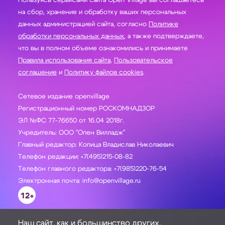
Пользуясь сервисами сайта Open Village вы соглашаетесь
на сбор, хранение и обработку ваших персональных
данных администрацией сайта, согласно
Политике
обработки персональных данных
, а также подтверждаете,
что вы в полном объеме ознакомились и принимаете
Правила использования сайта
,
Пользовательское
соглашение
и
Политику файлов cookies
.
Сетевое издание openvillage
Регистрационный номер РОСКОМНАДЗОР
ЭЛ №ФС 77-76650 от 16.04 2018г.
Учредитель: ООО "Опен Вилладж"
Главный редактор: Копица Владислав Николаевич
Телефон редакции: +7(495)215-08-82
Телефон главного редактора: +7(985)220-76-54
Электронная почта: info@openvillage.ru
12+
Наш сайт, как и большинство других,