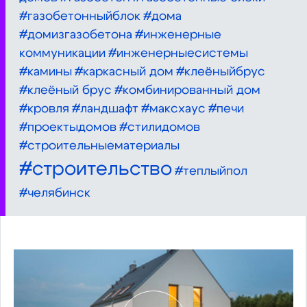
#газобетонныйблок
#дома
#домизгазобетона
#инженерные
коммуникации
#инженерныесистемы
#камины
#каркасный дом
#клеëныйбрус
#клеёный брус
#комбинированный дом
#кровля
#ландшафт
#максхаус
#печи
#проектыдомов
#стилидомов
#строительныематериалы
#строительство
#теплыйпол
#челябинск