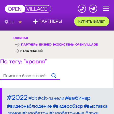
ПАРТНЕРЫ
КУПИТЬ БИЛЕТ
ГЛАВНАЯ
ПАРТНЕРЫ БИЗНЕС-ЭКОСИСТЕМЫ OPEN VILLAGE
БАЗА ЗНАНИЙ
По тегу: "кровля"
#2022
#вебинар
#clt
#clt-панели
#видеонаблюдение
#видеообзор
#выставка
домов
#газобетон
#газобетонные блоки