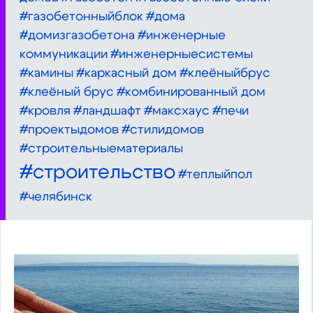
#газобетонныйблок
#дома
#домизгазобетона
#инженерные
коммуникации
#инженерныесистемы
#камины
#каркасный дом
#клеëныйбрус
#клеёный брус
#комбинированный дом
#кровля
#ландшафт
#максхаус
#печи
#проектыдомов
#стилидомов
#строительныематериалы
#строительство
#теплыйпол
#челябинск