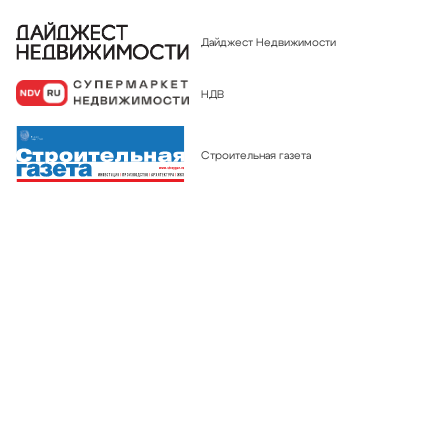
ВЫСТАВКА НАСТОЯЩИХ ДОМОВ
OPEN VILLAGE ЛЕТО'26
Дайджест Недвижимости
только
НДВ
с
16
июля
по
09
августа
Строительная газета
Московская область, коттеджный посёлок «Грин
Лаундж», 58 км от МКАД, Волоколамское и Новорижское
шоссе.
ПОДРОБНЕЕ
КУПИТЬ БИЛЕТЫ
О ВЫСТАВКЕ
РЕЖИМ РАБОТЫ:
ПН:
выходной
ВТ-ПТ:
10:00 - 18:00
СБ-ВС:
10:00 - 19:00