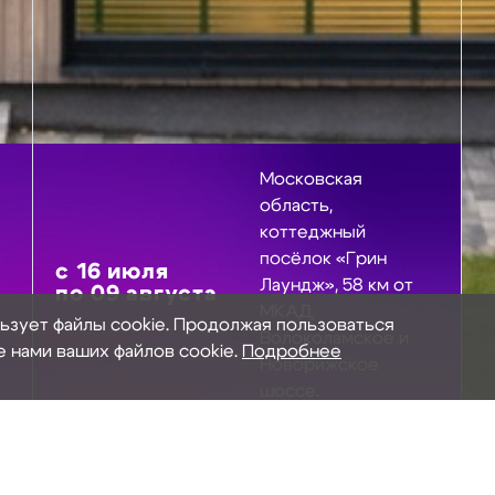
Московская
область,
коттеджный
посёлок «Грин
с
16
июля
Лаундж», 58 км от
по
09
августа
МКАД,
льзует файлы cookie. Продолжая пользоваться
Волоколамское и
е нами ваших файлов cookie.
Подробнее
Новорижское
шоссе.