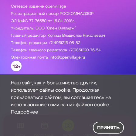
Сетевое издание openvillage
Регистрационный номер РОСКОМНАДЗОР
ЭЛ №ФС 77-76650 от 16.04 2018г.
Учредитель: ООО "Опен Вилладж"
Главный редактор: Копица Владислав Николаевич
Телефон редакции: +7(495)215-08-82
Телефон главного редактора: +7(985)220-76-54
Электронная почта: info@openvillage.ru
12+
Наш сайт, как и большинство других,
использует файлы cookie. Продолжая
ЗАДАТЬ ВОПРОС
пользоваться сайтом, вы соглашаетесь на
использование нами ваших файлов cookie.
Подробнее
ПРИНЯТЬ
КАРТА
ПРОГРАММА
БИЛЕТ
ДОБРАТЬСЯ
ВОПРОС