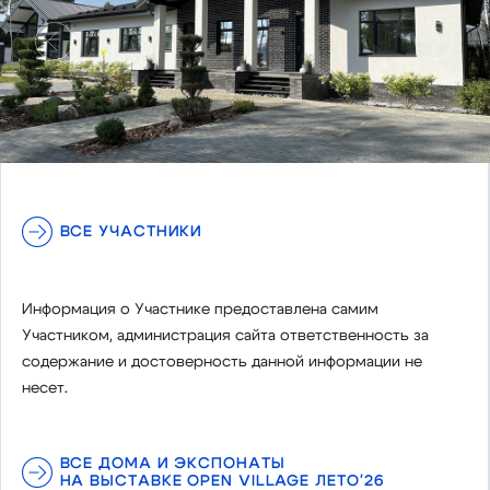
Предыдущий
Следу
ВСЕ УЧАСТНИКИ
Информация о Участнике предоставлена самим
Участником, администрация сайта ответственность за
содержание и достоверность данной информации не
несет.
ВСЕ ДОМА И ЭКСПОНАТЫ
НА ВЫСТАВКЕ OPEN VILLAGE ЛЕТО'26