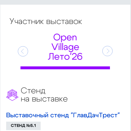
Участник
выставок
Open
Village
Предыдущий
Следующ
Лето'26
Стенд
на выставке
Выставочный стенд "ГлавДачТрест"
СТЕНД №5.1