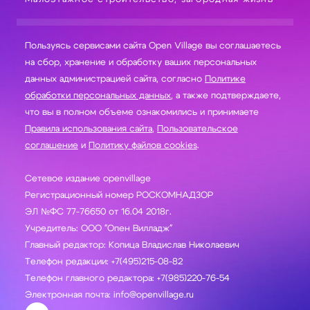
Пользуясь сервисами сайта Open Village вы соглашаетесь
на сбор, хранение и обработку ваших персональных
данных администрацией сайта, согласно
Политике
обработки персональных данных
, а также подтверждаете,
что вы в полном объеме ознакомились и принимаете
Правила использования сайта
,
Пользовательское
соглашение
и
Политику файлов cookies
.
Сетевое издание openvillage
Регистрационный номер РОСКОМНАДЗОР
ЭЛ №ФС 77-76650 от 16.04 2018г.
Учредитель: ООО "Опен Вилладж"
Главный редактор: Копица Владислав Николаевич
Телефон редакции: +7(495)215-08-82
Телефон главного редактора: +7(985)220-76-54
Электронная почта: info@openvillage.ru