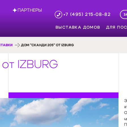
ПАРТНЕРЫ
+7 (495) 215-08-82
З
ВЫСТАВКА ДОМОВ
ДЛЯ ПОС
СТАВКИ
ДОМ "СКАНДИ 205" ОТ IZBURG
 от IZBURG
Э
а
О
ц
П