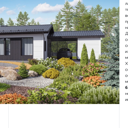
л
т
в
п
н
Д
с
с
и
м
Х
с
о
м
б
н
и