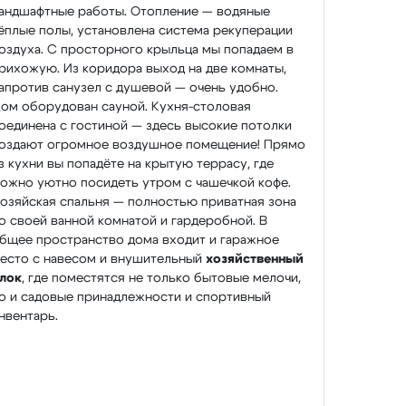
андшафтные работы. Отопление — водяные
ёплые полы, установлена система рекуперации
оздуха. С просторного крыльца мы попадаем в
рихожую. Из коридора выход на две комнаты,
апротив санузел с душевой — очень удобно.
ом оборудован сауной. Кухня-столовая
оединена с гостиной — здесь высокие потолки
оздают огромное воздушное помещение! Прямо
з кухни вы попадёте на крытую террасу, где
ожно уютно посидеть утром с чашечкой кофе.
озяйская спальня — полностью приватная зона
о своей ванной комнатой и гардеробной. В
бщее пространство дома входит и гаражное
есто с навесом и внушительный
хозяйственный
лок
, где поместятся не только бытовые мелочи,
о и садовые принадлежности и спортивный
нвентарь.