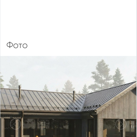
Фото
Предыдущий
Следу