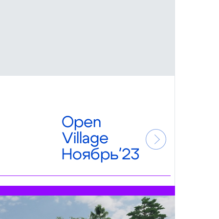
Open
O
Village
Vi
Ноябрь'23
О