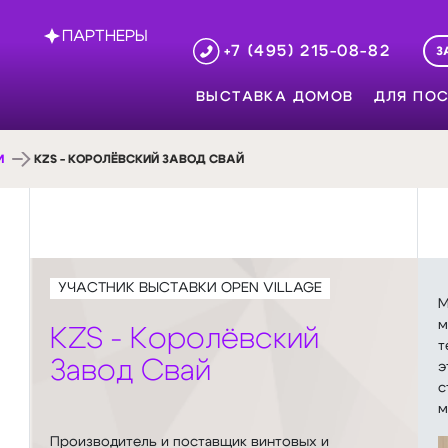
ПАРТНЕРЫ
+7 (495) 215-08-82
З
ВЫСТАВКА ДОМОВ
ДЛЯ ПОС
И
KZS - КОРОЛЁВСКИЙ ЗАВОД СВАЙ
УЧАСТНИК ВЫСТАВКИ OPEN VILLAGE
М
м
KZS - Королёвский
т
Завод Свай
э
с
м
Производитель и поставщик винтовых и