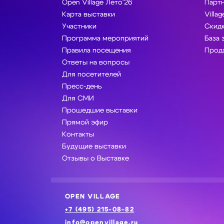
Open Village Лето'26
Парт
Карта выставки
Villag
Участники
Скидк
Программа мероприятий
База 
Правила посещения
Прода
Ответы на вопросы
Для посетителей
Пресс-день
Для СМИ
Прошедшие выставки
Прямой эфир
Контакты
Будущие выставки
Отзывы о Выставке
OPEN VILLAGE
+7 (495) 215-08-82
info@openvillage.ru