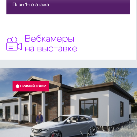
План 1-го этажа
Вебкамеры
на выставке
⬤ ПРЯМОЙ ЭФИР