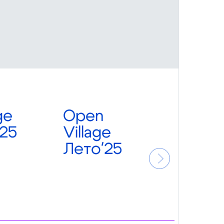
ge
Open
O
25
Village
Vi
Лето'25
А