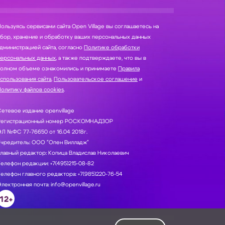
ользуясь сервисами сайта Open Village вы соглашаетесь на
нение и обработку ваших персональных данных
дминистрацией сайта, согласно
Политике обработки
персональных данных
, а также подтверждаете, что вы в
полном объеме ознакомились и принимаете
Правила
спользования сайта
,
Пользовательское соглашение
и
олитику файлов cookies
.
етевое издание openvillage
Регистрационный номер РОСКОМНАДЗОР
Л №ФС 77-76650 от 16.04 2018г.
Учредитель: ООО "Опен Вилладж"
лавный редактор: Копица Владислав Николаевич
елефон редакции: +7(495)215-08-82
елефон главного редактора: +7(985)220-76-54
лектронная почта: info@openvillage.ru
12+