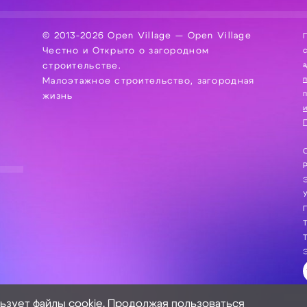
© 2013-2026 Open Village — Open Village
П
Честно и Открыто о загородном
сбор, хра
а
строительстве.
Малоэтажное строительство, загородная
жизнь
и
П
С
Э
Г
Т
Т
Э
льзует файлы cookie. Продолжая пользоваться