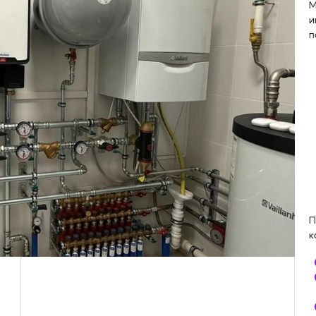
М
и
п
П
к