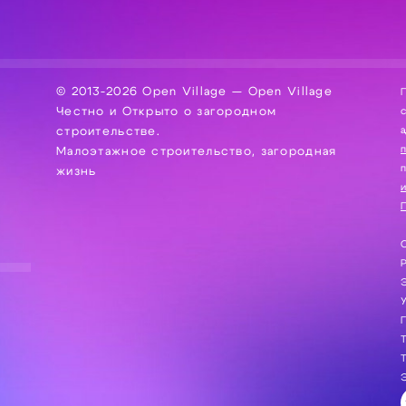
© 2013-2026 Open Village — Open Village
П
Честно и Открыто о загородном
сбор, хра
а
строительстве.
Малоэтажное строительство, загородная
жизнь
и
П
С
Э
Г
Т
Т
Э