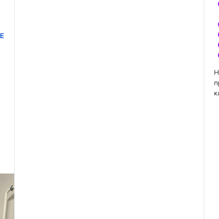
Е
Н
п
к