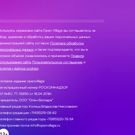
ользуясь сервисами сайта Open Village вы соглашаетесь на
нение и обработку ваших персональных данных
дминистрацией сайта, согласно
Политике обработки
персональных данных
, а также подтверждаете, что вы в
полном объеме ознакомились и принимаете
Правила
спользования сайта
,
Пользовательское соглашение
и
олитику файлов cookies
.
етевое издание openvillage
Регистрационный номер РОСКОМНАДЗОР
Л №ФС 77-76650 от 16.04 2018г.
Учредитель: ООО "Опен Вилладж"
лавный редактор: Копица Владислав Николаевич
елефон редакции: +7(495)215-08-82
елефон главного редактора: +7(985)220-76-54
лектронная почта: info@openvillage.ru
12+