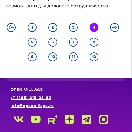
возможности для делового сотрудничества.
1
2
3
4
5
6
7
8
9
10
11
12
OPEN VILLAGE
+7 (495) 215-08-82
info@openvillage.ru