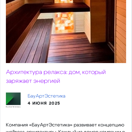
Архитектура релакса: дом, который
заряжает энергией
БауАртЭстетика
4 ИЮНЯ 2025
Компания «БауАртЭстетика» развивает концепцию