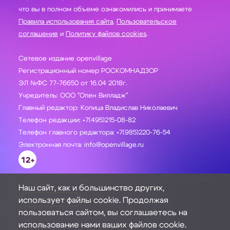
что вы в полном объеме ознакомились и принимаете
Правила использования сайта
,
Пользовательское
соглашение
и
Политику файлов cookies
.
Сетевое издание openvillage
Регистрационный номер РОСКОМНАДЗОР
ЭЛ №ФС 77-76650 от 16.04 2018г.
Учредитель: ООО "Опен Вилладж"
Главный редактор: Копица Владислав Николаевич
Телефон редакции: +7(495)215-08-82
Телефон главного редактора: +7(985)220-76-54
Электронная почта: info@openvillage.ru
12+
Наш сайт, как и большинство других,
использует файлы cookie. Продолжая
ЗАДАТЬ ВОПРОС
пользоваться сайтом, вы соглашаетесь на
использование нами ваших файлов cookie.