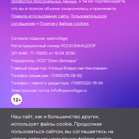
обработки персональных данных
, а также подтверждаете,
что вы в полном объеме ознакомились и принимаете
Правила использования сайта
,
Пользовательское
соглашение
и
Политику файлов cookies
.
Сетевое издание openvillage
Регистрационный номер РОСКОМНАДЗОР
ЭЛ №ФС 77-76650 от 16.04 2018г.
Учредитель: ООО "Опен Вилладж"
Главный редактор: Копица Владислав Николаевич
Телефон редакции: +7(495)215-08-82
Телефон главного редактора: +7(985)220-76-54
Электронная почта: info@openvillage.ru
12+
Наш сайт, как и большинство других,
использует файлы cookie. Продолжая
ЗАДАТЬ ВОПРОС
пользоваться сайтом, вы соглашаетесь на
использование нами ваших файлов cookie.