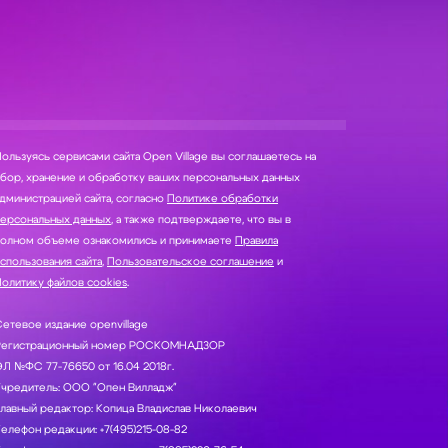
ользуясь сервисами сайта Open Village вы соглашаетесь на
нение и обработку ваших персональных данных
дминистрацией сайта, согласно
Политике обработки
персональных данных
, а также подтверждаете, что вы в
полном объеме ознакомились и принимаете
Правила
спользования сайта
,
Пользовательское соглашение
и
олитику файлов cookies
.
етевое издание openvillage
Регистрационный номер РОСКОМНАДЗОР
Л №ФС 77-76650 от 16.04 2018г.
Учредитель: ООО "Опен Вилладж"
лавный редактор: Копица Владислав Николаевич
елефон редакции: +7(495)215-08-82