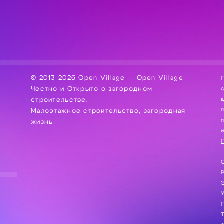
© 2013-2026 Open Village — Open Village
П
Честно и Открыто о загородном
сбор, хра
а
строительстве.
Малоэтажное строительство, загородная
жизнь
и
П
С
Э
Г
Т