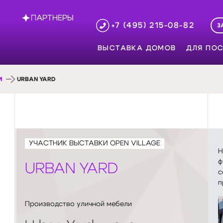
ПАРТНЕРЫ
+7 (495) 215-08-82
З
ВЫСТАВКА ДОМОВ
ДЛЯ ПОС
И
URBAN YARD
УЧАСТНИК ВЫСТАВКИ OPEN VILLAGE
Н
ф
URBAN YARD
с
п
Производство уличной мебели