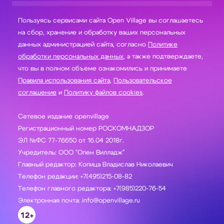
Пользуясь сервисами сайта Open Village вы соглашаетесь
на сбор, хранение и обработку ваших персональных
данных администрацией сайта, согласно
Политике
обработки персональных данных
, а также подтверждаете,
что вы в полном объеме ознакомились и принимаете
Правила использования сайта
,
Пользовательское
соглашение
и
Политику файлов cookies
.
Сетевое издание openvillage
Регистрационный номер РОСКОМНАДЗОР
ЭЛ №ФС 77-76650 от 16.04 2018г.
Учредитель: ООО "Опен Вилладж"
Главный редактор: Копица Владислав Николаевич
Телефон редакции: +7(495)215-08-82
Телефон главного редактора: +7(985)220-76-54
Электронная почта: info@openvillage.ru
12+