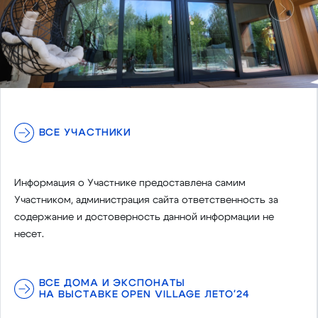
Предыдущий
Следу
ВСЕ УЧАСТНИКИ
Информация о Участнике предоставлена самим
Участником, администрация сайта ответственность за
содержание и достоверность данной информации не
несет.
ВСЕ ДОМА И ЭКСПОНАТЫ
НА ВЫСТАВКЕ OPEN VILLAGE ЛЕТО'24