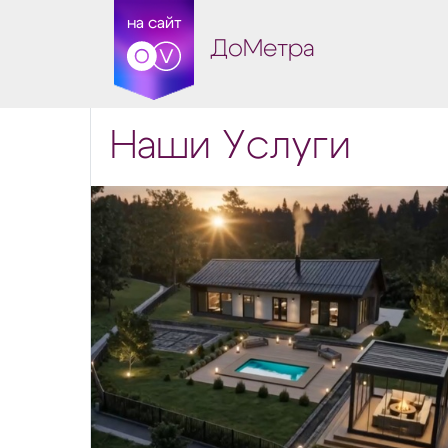
на сайт
ДоМетра
Наши Услуги