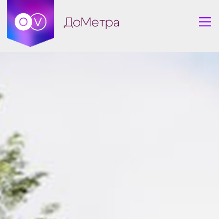
ДоМетра