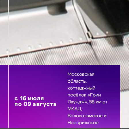
Московская
область,
коттеджный
посёлок «Грин
с
16
июля
Лаундж», 58 км от
по
09
августа
МКАД,
Волоколамское и
Новорижское