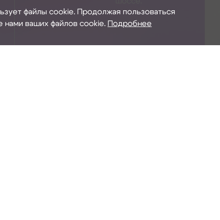
шоссе.
льзует файлы cookie. Продолжая пользоваться
е нами ваших файлов cookie.
Подробнее
FAKRO
- мировой производитель мансардных окон и ч
принадлежит 12 фабрик и 16 представительств по всему
России, в 15 городах функционируют склады, в 12 горо
сервисные центры.
Продукция компании: