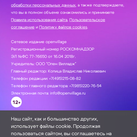
обработки персональных данных
, а также подтверждаете,
что вы в полном объеме ознакомились и принимаете
Правила использования сайта
,
Пользовательское
соглашение
и
Политику файлов cookies
.
Сетевое издание openvillage
Регистрационный номер РОСКОМНАДЗОР
ЭЛ №ФС 77-76650 от 16.04 2018г.
Учредитель: ООО "Опен Вилладж"
Главный редактор: Копица Владислав Николаевич
Телефон редакции: +7(495)215-08-82
Телефон главного редактора: +7(985)220-76-54
Электронная почта: info@openvillage.ru
12+
Наш сайт, как и большинство других,
использует файлы cookie. Продолжая
ЗАДАТЬ ВОПРОС
пользоваться сайтом, вы соглашаетесь на