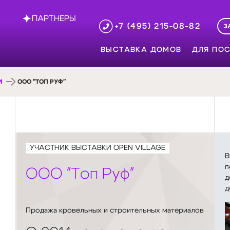
ПАРТНЕРЫ
+7 (495) 215-08-82
З
ВЫСТАВКА ДОМОВ
ДЛЯ ПОС
И
ООО "ТОП РУФ"
УЧАСТНИК ВЫСТАВКИ OPEN VILLAGE
В
п
ООО "Топ Руф"
д
д
Продажа кровельных и строительных материалов