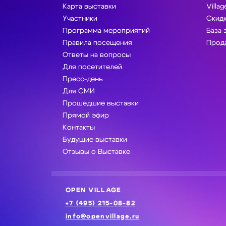
Карта выставки
Villag
Участники
Скидк
Программа мероприятий
База 
Правила посещения
Прода
Ответы на вопросы
Для посетителей
Пресс-день
Для СМИ
Прошедшие выставки
Прямой эфир
Контакты
Будущие выставки
Отзывы о Выставке
OPEN VILLAGE
+7 (495) 215-08-82
info@openvillage.ru