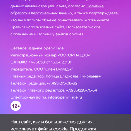
данных администрацией сайта, согласно
Политике
обработки персональных данных
, а также подтверждаете,
что вы в полном объеме ознакомились и принимаете
Правила использования сайта
,
Пользовательское
соглашение
и
Политику файлов cookies
.
Сетевое издание openvillage
Регистрационный номер РОСКОМНАДЗОР
ЭЛ №ФС 77-76650 от 16.04 2018г.
Учредитель: ООО "Опен Вилладж"
Главный редактор: Копица Владислав Николаевич
Телефон редакции: +7(495)215-08-82
Телефон главного редактора: +7(985)220-76-54
Электронная почта: info@openvillage.ru
12+
Наш сайт, как и большинство других,
использует файлы cookie. Продолжая
ЗАДАТЬ ВОПРОС