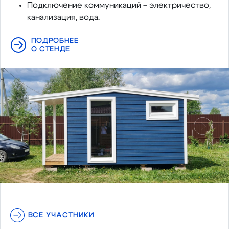
Подключение коммуникаций – электричество,
канализация, вода.
ПОДРОБНЕЕ
О СТЕНДЕ
Предыдущий
Следу
ВСЕ УЧАСТНИКИ