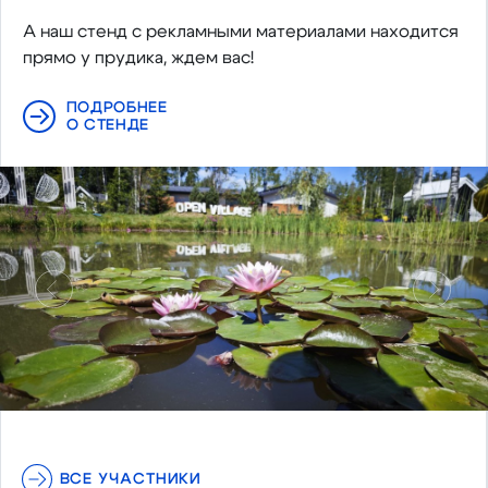
А наш стенд с рекламными материалами находится
прямо у прудика, ждем вас!
ПОДРОБНЕЕ
О СТЕНДЕ
Предыдущий
Следу
ВСЕ УЧАСТНИКИ