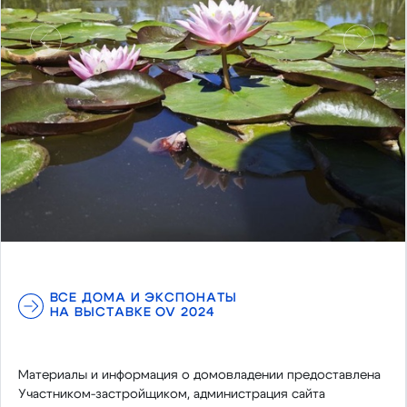
Предыдущий
Следу
ВСЕ ДОМА И ЭКСПОНАТЫ
НА ВЫСТАВКЕ OV 2024
Материалы и информация о домовладении предоставлена
Участником-застройщиком, администрация сайта