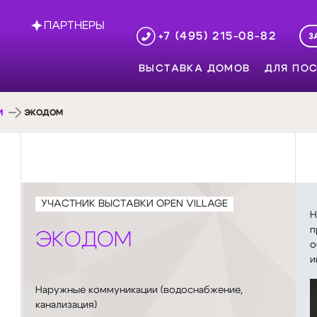
ПАРТНЕРЫ
+7 (495) 215-08-82
З
ВЫСТАВКА ДОМОВ
ДЛЯ ПОС
И
ЭКОДОМ
УЧАСТНИК ВЫСТАВКИ OPEN VILLAGE
Н
п
ЭКОДОМ
о
и
Наружные коммуникации (водоснабжение,
канализация)