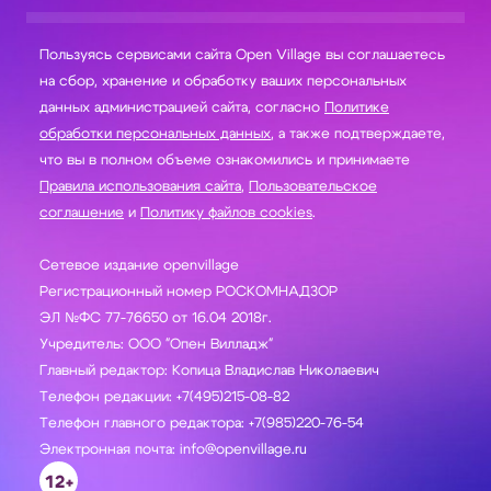
Пользуясь сервисами сайта Open Village вы соглашаетесь
на сбор, хранение и обработку ваших персональных
данных администрацией сайта, согласно
Политике
обработки персональных данных
, а также подтверждаете,
что вы в полном объеме ознакомились и принимаете
Правила использования сайта
,
Пользовательское
соглашение
и
Политику файлов cookies
.
Сетевое издание openvillage
Регистрационный номер РОСКОМНАДЗОР
ЭЛ №ФС 77-76650 от 16.04 2018г.
Учредитель: ООО "Опен Вилладж"
Главный редактор: Копица Владислав Николаевич
Телефон редакции: +7(495)215-08-82
Телефон главного редактора: +7(985)220-76-54
Электронная почта: info@openvillage.ru
12+