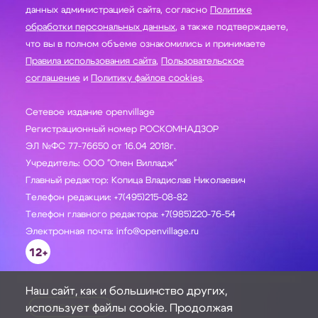
данных администрацией сайта, согласно
Политике
обработки персональных данных
, а также подтверждаете,
что вы в полном объеме ознакомились и принимаете
Правила использования сайта
,
Пользовательское
соглашение
и
Политику файлов cookies
.
Сетевое издание openvillage
Регистрационный номер РОСКОМНАДЗОР
ЭЛ №ФС 77-76650 от 16.04 2018г.
Учредитель: ООО "Опен Вилладж"
Главный редактор: Копица Владислав Николаевич
Телефон редакции: +7(495)215-08-82
Телефон главного редактора: +7(985)220-76-54
Электронная почта: info@openvillage.ru
12+
Наш сайт, как и большинство других,
использует файлы cookie. Продолжая
ЗАДАТЬ ВОПРОС