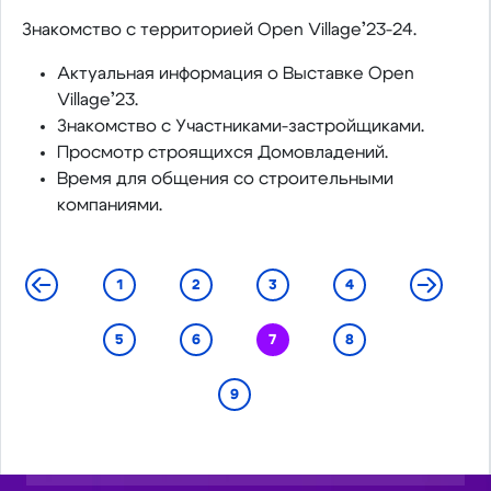
️Знакомство с территорией Open Village’23-24.
️Актуальная информация о Выставке Open
Village’23.
️Знакомство с Участниками-застройщиками.
️Просмотр строящихся Домовладений.
️Время для общения со строительными
компаниями.
1
2
3
4
5
6
7
8
9